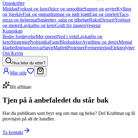
Oppskrifter
Middag
Frokost og lunsj
Juice og smoothie
Supper og gryter
Kylling
og fjærkre
Fisk og sjømat
Innmat og rødt kjøtt
Egg og omelett
Taco,
pizza og helgemat
Småretter, salat og tilbehør
Bakst
Dessert
Yoghurt
og meieri
Lavkarbo og keto
Godt for magen
Vegetar
Kunnskap
Bedre fordøyelse
Mer energi
Ned i vekt
Lavkarbo og
keto
Strategier
Probiotika
Faste
Blodsukker
Avgifting og detox
Mental
klarhet
Immunforsvar
Søvn
Matfett
Proteiner
Fermentering
Elektrolytter
Om Kevin
Hva leter du etter?
Min side
Bli affiliate
Tjen på å anbefale
det du står bak
Har du publikum som bryr seg om mat og helse? Del Kraftmat og få
provisjon på alt de handler.
Ta kontakt