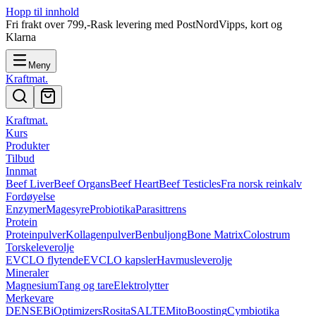
Hopp til innhold
Fri frakt over
799
,-
Rask levering med PostNord
Vipps, kort og
Klarna
Meny
Kraftmat
.
Kraftmat
.
Kurs
Produkter
Tilbud
Innmat
Beef Liver
Beef Organs
Beef Heart
Beef Testicles
Fra norsk reinkalv
Fordøyelse
Enzymer
Magesyre
Probiotika
Parasittrens
Protein
Proteinpulver
Kollagenpulver
Benbuljong
Bone Matrix
Colostrum
Torskeleverolje
EVCLO flytende
EVCLO kapsler
Havmusleverolje
Mineraler
Magnesium
Tang og tare
Elektrolytter
Merkevare
DENSE
BiOptimizers
Rosita
SALTE
MitoBoosting
Cymbiotika